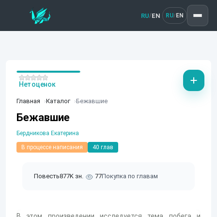
RU
EN
/
RU
EN
/
Нет оценок
Главная
Каталог
Бежавшие
Бежавшие
Бердникова Екатерина
В процессе написания
40 глав
Повесть
877K зн.
77
Покупка по главам
В этом произведении исследуется тема побега и