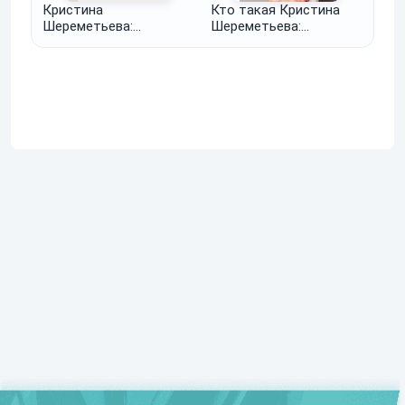
Кристина
Кто такая Кристина
Шереметьева:
Шереметьева:
разоблачение мифов и
биография, отзывы,
отзывов о
борьба с компроматом
метаболическом
и разоблачениями
похудении