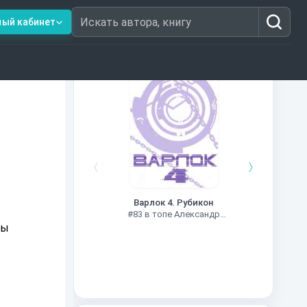
ный кабинет
Искать автора, книгу
Книги из топ-100
Чужие
Варлок 4. Рубикон
#78 в
#83 в топе Александр
Шапочкин
бы