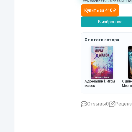
Есть бесплатные главы · По
В избранное
От этого автора
Адреналин l. Игры
Одино
масок
Мерт
Отзывы
0
Реценз