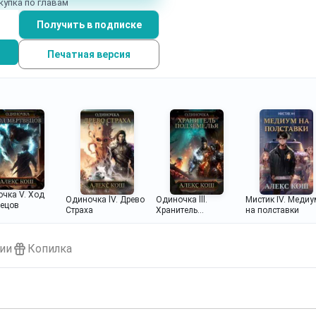
купка по главам
Получить в подписке
Печатная версия
чка V. Ход
Одиночка lV. Древо
Одиночка lll.
Мистик IV. Медиу
вецов
Страха
Хранитель
на полставки
Подземелья
ии
Копилка