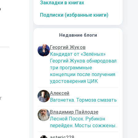
Закладки в книгах
о
Подписки (избранные книги)
Недавние блоги
Георгий Жуков
Кандидат от «Зелёных»
Георгий Жуков обнародовал
три программные
концепции после получения
удостоверения ЦИК
Алексей
т
Вагонетка. Тормоза смазать
Владимир Пайлодзе
Лесной Посох. Рубикон
перейден. Мосты сожжены.
asteric228