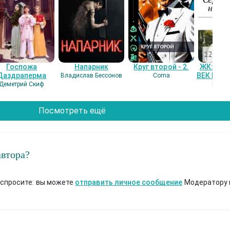
Госпожа
Напарник
Круг второй - 2.
ЖК: СЕ
Даздраперма
ВЕК НАШ
Владислав Бессонов
Coma
Деметрий Скиф
Гость
Посмотреть ещё
автора?
 спросите: вы можете
отправить личное сообщение
Модератору 