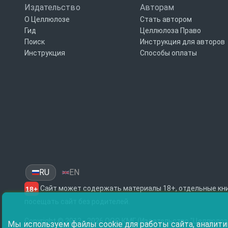
Издательство
Авторам
О Целлюлозе
Стать автором
Гид
Целлюлоза Право
Поиск
Инструкция для авторов
Инструкция
Способы оплаты
RU
EN
Сайт может содержать материалы 18+, отдельные кни
18+
посещать сайт без родителей.
Copyright © 2012 - 2026 ООО КМГ (Издательство "Целлюлоз
Мы используем файлы cookie для работы сайта, аналити