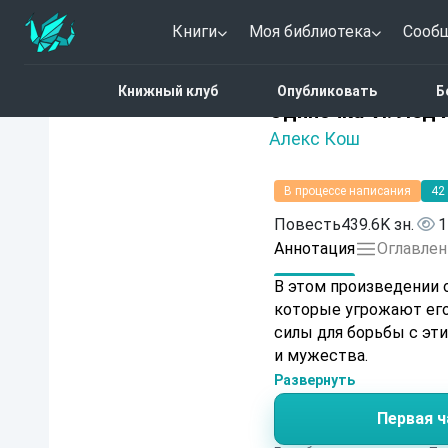
Книги
Моя библиотека
Сооб
Главная
Каталог
Один
Книжный клуб
Опубликовать
Б
Нет оценок
Одиночка VI. Лёд 
Алекс Кош
В процессе написания
42
Повесть
439.6K зн.
1
Аннотация
Оглавлен
В этом произведении 
которые угрожают его 
силы для борьбы с эт
и мужества.
Развернуть
Первая ч