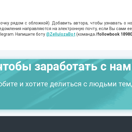
очку рядом с обложкой). Добавить автора, чтобы узнавать о но
ведомления направляются на электронную почту, если Вы сами е
legram. Напишите боту
@ZellulozaBot
(команда
/followbook 1898
чтобы заработать с на
бите и хотите делиться с людьми тем,