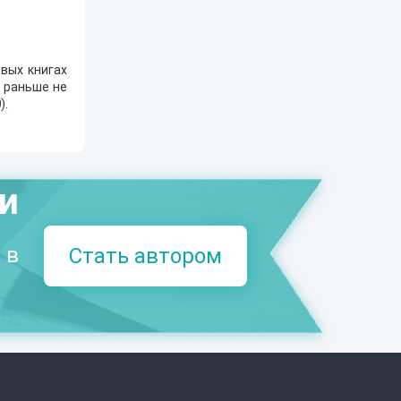
вых книгах
е раньше не
0
).
ми
 в
Стать автором