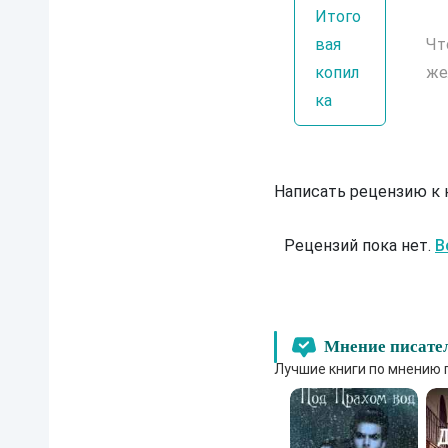
Итого
вая
Чт
копил
же
ка
Написать рецензию к
Рецензий пока нет.
В
Мнение писате
Лучшие книги по мнению 