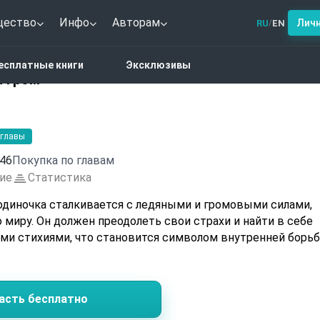
щество
Инфо
Авторам
Лич
RU
EN
/
очка VI. Лёд и Гром
есплатные книги
Эксклюзивы
и Гром
 главы
46
Покупка по главам
ие
Статистика
одиночка сталкивается с ледяными и громовыми силами,
миру. Он должен преодолеть свои страхи и найти в себе
ими стихиями, что становится символом внутренней борь
асть бесплатно