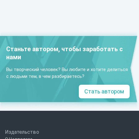
Станьте автором, чтобы заработать с
нами
Вы творческий человек? Вы любите и хотите делиться
с людьми тем, в чем разбираетесь?
Стать автором
Издательство