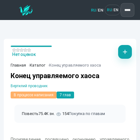
RU
EN
/
RU
EN
/
Нет оценок
Главная
Каталог
Конец управляемого хаоса
Конец управляемого хаоса
Вергилий проводник
В процессе написания
7 глав
Повесть
75.4K зн.
154
Покупка по главам
Произведение посвящено окончанию управляемого