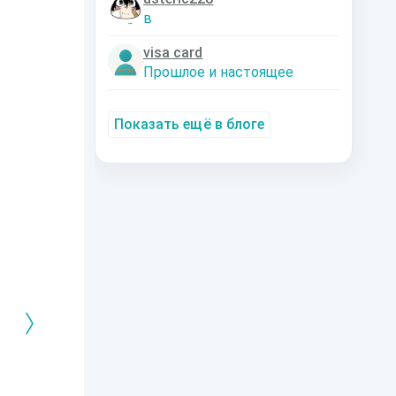
в
visa card
Прошлое и настоящее
Показать ещё в блоге
РЕБРЯНЫЙ
Дальняя
Кто я? Или как
1. Ксенолог