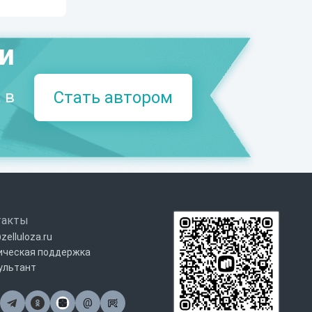
ми
 в
Стать автором
такты
zelluloza.ru
ическая поддержка
ультант
@
Почта