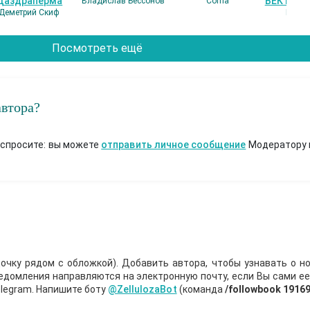
Даздраперма
ВЕК НАШ
Владислав Бессонов
Coma
Деметрий Скиф
Гость
Посмотреть ещё
автора?
 спросите: вы можете
отправить личное сообщение
Модератору 
очку рядом с обложкой). Добавить автора, чтобы узнавать о но
ведомления направляются на электронную почту, если Вы сами е
legram. Напишите боту
@ZellulozaBot
(команда
/followbook 1916