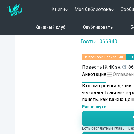
Книги
Моя библиотека
Сооб
Главная
Каталог
Мол
Книжный клуб
Опубликовать
Б
Нет оценок
Молчи
Гость-1066840
В процессе написания
1 
Повесть
19.4K зн.
86
Аннотация
Оглавлен
В этом произведении а
человека. Главные гер
понять, как важно цен
Развернуть
Есть бесплатные главы · Б