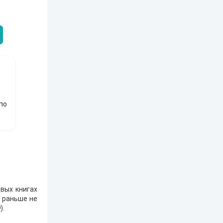
ЕЙ ЛЮБВИ
экспедиция
найти себя в
пересадочн
современном мире
станции
-121359
Левадский Артем
Александрович
nastyaaaacha
Аксюта Янсе
по
вых книгах
е раньше не
9
).