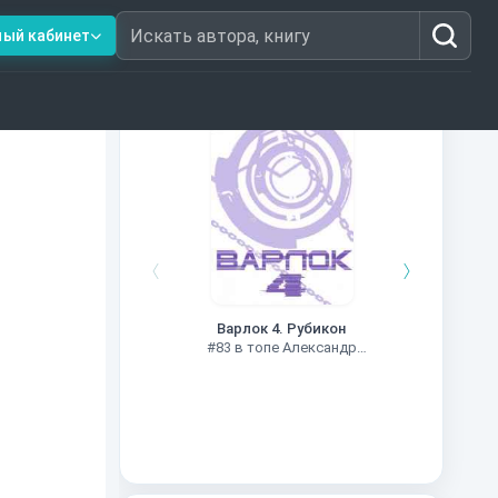
ный кабинет
Искать автора, книгу
Книги из топ-100
Чужие
Варлок 4. Рубикон
#78 в
#83 в топе Александр
Шапочкин