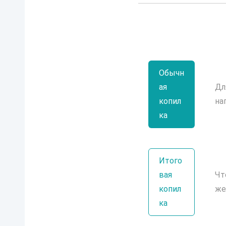
Обычн
ая
Дл
копил
на
ка
Итого
вая
Чт
копил
же
ка