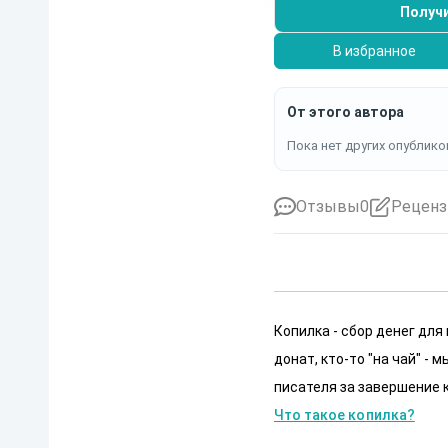
Получи
В избранное
От этого автора
Пока нет других опублико
Отзывы
0
Реценз
Копилка - сбор денег для
донат, кто-то "на чай" -
писателя за завершение к
Что такое копилка?