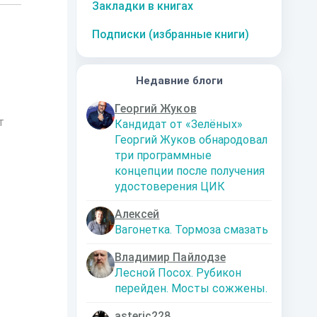
Закладки в книгах
Подписки (избранные книги)
Недавние блоги
Георгий Жуков
т
Кандидат от «Зелёных»
Георгий Жуков обнародовал
три программные
концепции после получения
удостоверения ЦИК
Алексей
Вагонетка. Тормоза смазать
Владимир Пайлодзе
Лесной Посох. Рубикон
перейден. Мосты сожжены.
asteric228