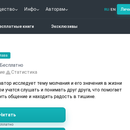
щество
Инфо
Авторам
Лич
RU
EN
/
чи
есплатные книги
Эксклюзивы
глава
Бесплатно
ие
Статистика
втор исследует тему молчания и его значения в жизни
ои учатся слушать и понимать друг друга, что помогает
ить общение и находить радость в тишине.
Читать
есплатно