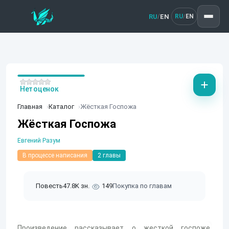
RU
EN
/
RU
EN
/
Нет оценок
Главная
Каталог
Жёсткая Госпожа
Жёсткая Госпожа
Евгений Разум
В процессе написания
2 главы
Повесть
47.8K зн.
149
Покупка по главам
Произведение рассказывает о жесткой госпоже,