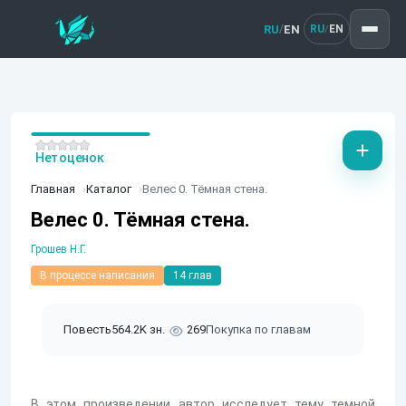
RU
EN
/
RU
EN
/
Нет оценок
Главная
Каталог
Велес 0. Тёмная стена.
Велес 0. Тёмная стена.
Грошев Н.Г.
В процессе написания
14 глав
Повесть
564.2K зн.
269
Покупка по главам
В этом произведении автор исследует тему темной