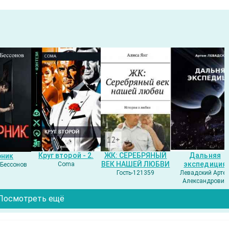
Круг второй - 2.
ЖК: СЕРЕБРЯНЫЙ
Дальняя
рник
ВЕК НАШЕЙ ЛЮБВИ
экспедиция
Coma
Бессонов
Гость-121359
Левадский Арте
Александрович
Посмотреть ещё