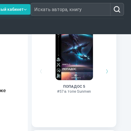
ный кабинет
Искать автора, книгу
Книги из топ-100
Двенадц
#30 в 
ПОПАДОС 5
аже
#57 в топе Sunmen