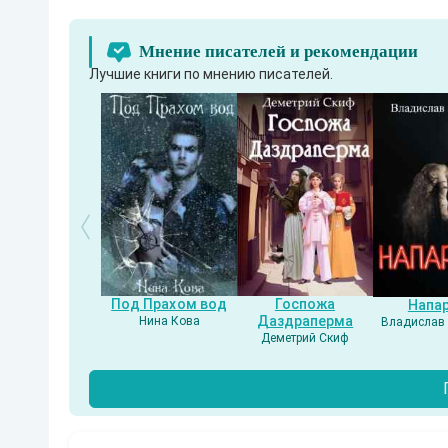
Мнение писателей и рекомендации
Лучшие книги по мнению писателей.
Под Прахом вод
Госпожа
Напа
Даздраперма
Нина Кова
Владислав 
Деметрий Скиф