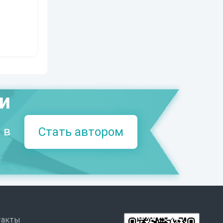
ми
 в
Стать автором
такты