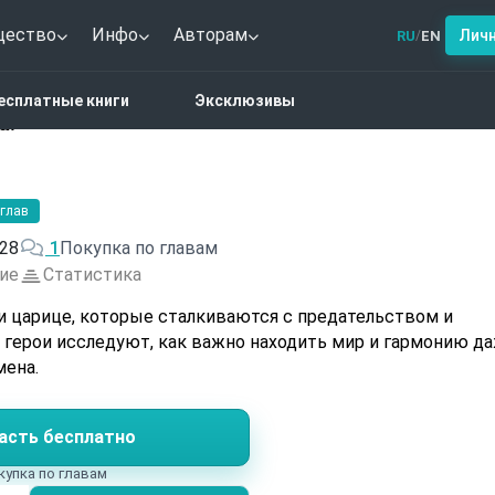
щество
Инфо
Авторам
Лич
RU
EN
/
войны и царица.
есплатные книги
Эксклюзивы
а.
 глав
28
1
Покупка по главам
ие
Статистика
 и царице, которые сталкиваются с предательством и
 герои исследуют, как важно находить мир и гармонию д
мена.
асть бесплатно
купка по главам