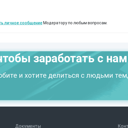
ть личное сообщение
Модератору по любым вопросам.
чтобы заработать с на
бите и хотите делиться с людьми тем,
Документы
Кон