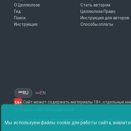
О Целлюлозе
Стать автором
Гид
Целлюлоза Право
Поиск
Инструкция для авторов
Инструкция
Способы оплаты
RU
EN
Сайт может содержать материалы 18+, отдельные кни
18+
посещать сайт без родителей.
Copyright © 2012 - 2026 ООО КМГ (Издательство "Целлюлоз
Мы используем файлы cookie для работы сайта, аналити