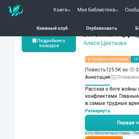
Книги
Моя библиотека
Сооб
Главная
Каталог
Бог 
Книжный клуб
Опубликовать
Б
2 (1)
Бог войны и цариц
Подробнее о
Алеся Цветкова
конкурсе
В процессе написания
10
Повесть
125.5K зн.
3
Аннотация
Оглавлен
Рассказ о боге войны
конфликтами. Главные
в самые трудные вре
Развернуть
Первая ч
Есть бесплатные главы · По