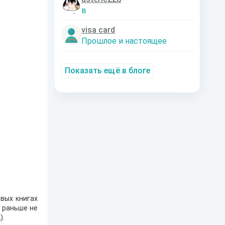
в
visa card
Прошлое и настоящее
Показать ещё в блоге
вых книгах
е раньше не
2
).