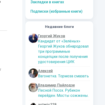
о
Закладки в книгах
Подписки (избранные книги)
Недавние блоги
Георгий Жуков
Кандидат от «Зелёных»
Георгий Жуков обнародовал
три программные
концепции после получения
удостоверения ЦИК
т
Алексей
Вагонетка. Тормоза смазать
Владимир Пайлодзе
Лесной Посох. Рубикон
перейден. Мосты сожжены.
asteric228