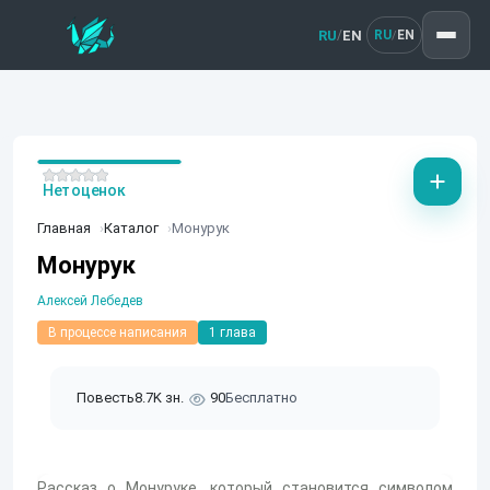
RU
EN
/
RU
EN
/
Нет оценок
Главная
Каталог
Монурук
Монурук
Алексей Лебедев
В процессе написания
1 глава
Повесть
8.7K зн.
90
Бесплатно
Рассказ о Монуруке, который становится символом