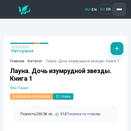
RU
EN
/
RU
EN
/
Нет оценок
Главная
Каталог
Лауна. Дочь изумрудной звезды. Книга 1
Лауна. Дочь изумрудной звезды.
Книга 1
Фэн Тезий
В процессе написания
21 глава
Повесть
250.5K зн.
312
Покупка по главам