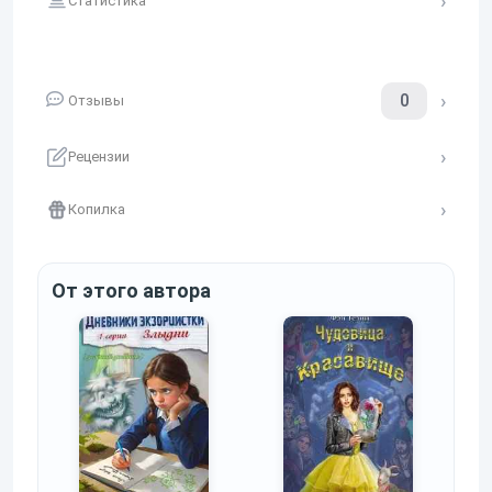
Статистика
память, разгадать замысел вра
0
Отзывы
Рецензии
Копилка
От этого автора