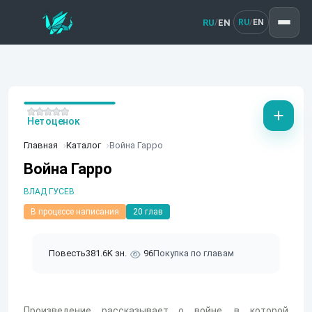
RU
EN
/
RU
EN
/
Нет оценок
Главная
Каталог
Война Гарро
Война Гарро
ВЛАД ГУСЕВ
В процессе написания
20 глав
Повесть
381.6K зн.
96
Покупка по главам
Произведение рассказывает о войне, в которой