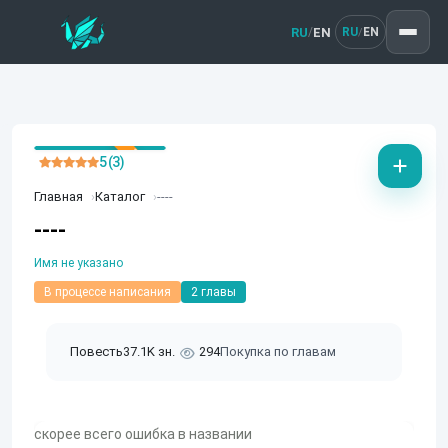
RU
EN
/
RU
EN
/
5 (3)
Главная
Каталог
----
----
Имя не указано
В процессе написания
2 главы
Повесть
37.1K зн.
294
Покупка по главам
скорее всего ошибка в названии