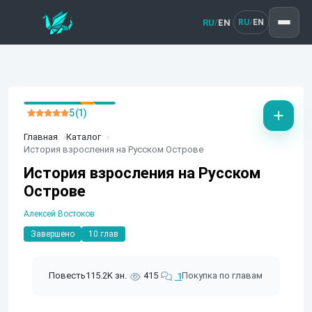
RU
EN
/
RU
EN
/
5 (1)
Главная
Каталог
История взросления на Русском Острове
История взросления на Русском
Острове
Алексей Востоков
Завершено
10 глав
Повесть
115.2K зн.
415
Покупка по главам
1