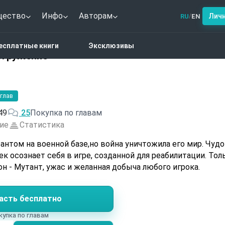
щество
Инфо
Авторам
Лич
RU
EN
/
РПГ
Мутант. Полное погружение
есплатные книги
Эксклюзивы
огружение
 глав
49
25
Покупка по главам
ие
Статистика
антом на военной базе,но война уничтожила его мир. Чуд
ек осознает себя в игре, созданной для реабилитации. Тол
 он - Мутант, ужас и желанная добыча любого игрока.
асть бесплатно
купка по главам