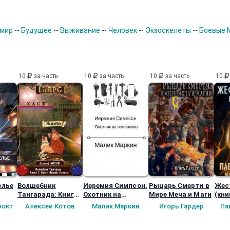
 мир
--
Будущее
--
Выживание
--
Человек
--
Экзоскелеты
--
Боевые 
10
за часть
10
за часть
10
за часть
10
елье
Волшебник
Иеремия Симпсон.
Рыцарь Смерти в
Жес
Тангарада: Книга
Охотник на
Мире Меча и Маги
(кни
1: Квест «темные
человеков.
Рож
рокт
Алексей Котов
Малик Маркин
Игорь Гардер
Па
Начала»