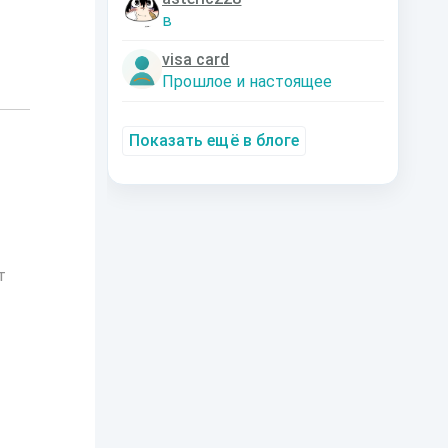
в
visa card
Прошлое и настоящее
Показать ещё в блоге
т