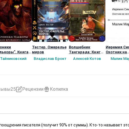
оники
Тестер. Ожерелье
Волшебник
Иеремия Си
лькоры". Книга
миров
Тангарада: Книга
Охотник на
орая: Земли
1: Квест «темные
человеков.
Тайниковский
Владислав Брокт
Алексей Котов
Малик Ма
овавого лорда
Начала»
зывы
25
Рецензии
Копилка
 поощрения писателя (получит 90% от суммы). Кто-то называет эт