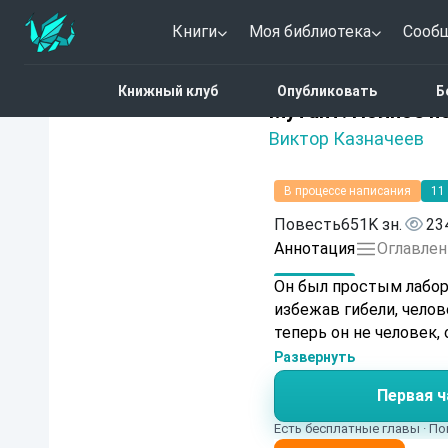
Книги
Моя библиотека
Сооб
Главная
Каталог
Лит
Книжный клуб
Опубликовать
Б
4.9 (9)
Мутант. Полное п
Виктор Казначеев
В процессе написания
11
Повесть
651K зн.
23
Аннотация
Оглавлен
Он был простым лабор
избежав гибели, челов
теперь он не человек,
Развернуть
Первая ч
Есть бесплатные главы · По