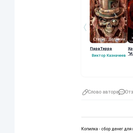
ПараТерра
Хр
"И
Виктор Казначеев
вт
кр
Слово автора
От
Копилка - сбор денег для