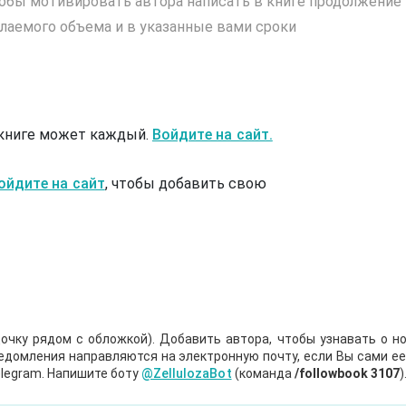
обы мотивировать автора написать в книге продолжение
лаемого объема и в указанные вами сроки
 книге может каждый.
Войдите на сайт.
ойдите на сайт
, чтобы добавить свою
очку рядом с обложкой). Добавить автора, чтобы узнавать о но
ведомления направляются на электронную почту, если Вы сами е
legram. Напишите боту
@ZellulozaBot
(команда
/followbook 3107
)