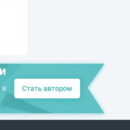
ми
 в
Стать автором