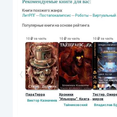
Рекомендуемые книги для вас:
Книги похожего жанра:
ЛитРПГ
--
Постапокалипсис
--
Роботы
--
Виртуальный
Популярные книги на основе рейтинга.
10
за часть
10
за часть
10
за часть
ПараТерра
Хроники
Тестер. Ожер
"Илькоры". Книга
миров
Виктор Казначеев
вторая: Земли
Тайниковский
Владислав Б
кровавого лорда