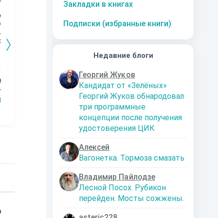
Закладки в книгах
Подписки (избранные книги)
Недавние блоги
Георгий Жуков
мпсон.
Рыцарь Смерти в
Жестокая игра
Сердце Девы
Ас
Кандидат от «Зелёных»
Мире Меча и Маги
(книга 1)
Ох
Ника Ракитина
Георгий Жуков обнародовал
Рождение
ркин
Игорь Гардер
Павел Коршунов
Р
три программные
концепции после получения
удостоверения ЦИК
Алексей
Вагонетка. Тормоза смазать
Владимир Пайлодзе
Лесной Посох. Рубикон
перейден. Мосты сожжены.
о
asteric228