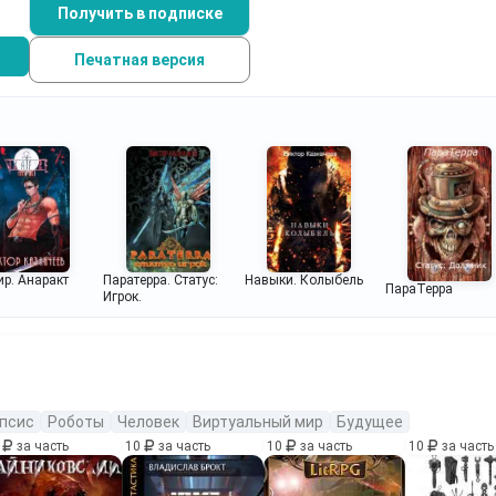
Получить в подписке
Печатная версия
Паратерра. Статус:
Навыки. Колыбель
р. Анаракт
ПараТерра
Игрок.
псис
Роботы
Человек
Виртуальный мир
Будущее
0
за часть
10
за часть
10
за часть
10
за часть