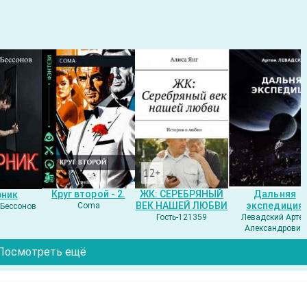
Круг второй - 2.
ЖК: СЕРЕБРЯНЫЙ
Дальняя
рник
ВЕК НАШЕЙ ЛЮБВИ
экспедиция
Coma
Бессонов
Гость-121359
Левадский Арте
Александрович
Посмотреть ещё