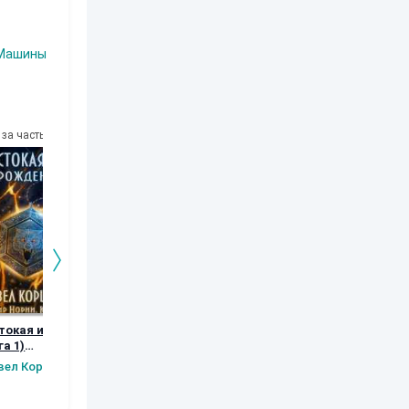
Машины
за часть
10
за часть
10
за часть
10
за часть
токая игра
Сердце Девы
Астральный
Чудесный
га 1)
Охотник
солнечный де
Ника Ракитина
дение
вел Коршунов
Роман Прокофьев
Алексей Бал