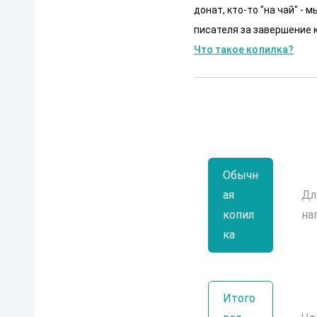
донат, кто-то "на чай" -
писателя за завершение к
Что такое копилка?
Обычн
ая
Дл
копил
на
ка
Итого