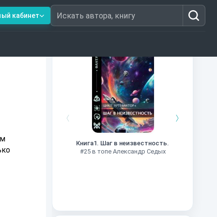
ный кабинет
Искать автора, книгу
Книги из топ-100
Далёкие
Импе
ом
Книга1. Шаг в неизвестность.
#27 в 
ько
#25 в топе Александр Седых