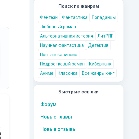
Поиск по жанрам
Фэнтези
Фантастика
Попаданцы
Любовный роман
Альтернативная история
ЛитРПГ
Научная фантастика
Детектив
Постапокалипсис
Подростковый роман
Киберпанк
Аниме
Классика
Все жанры книг
Быстрые ссылки
Форум
Новые главы
10
за часть
10
за часть
10
за часть
1
Новые отзывы