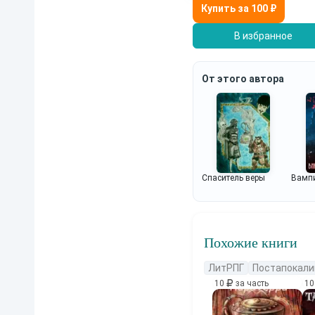
В избранное
От этого автора
Спаситель веры
Вампи
Похожие книги
ЛитРПГ
Постапокали
10
за часть
1