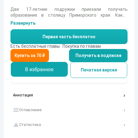
Две 17-летние подружки приехали получать
образование в столицу Приморского края. Какие
испытания и приключения готовит им Владивосток?.. И
Развернуть
куда приведут поиски себя? В дневнике студентки
достоверно описаны быт и нравы студентов, а также
Первая часть бесплатно
изображён Владивосток 1994-97 годов глазами юной
провинциалки. В книгу вошли песни и стихотворения
Есть бесплатные главы · Покупка по главам
автора, написанные в период студенчества в 1994-97
Получить в подписке
годах, а также комментарии к некоторым реалиям и
событиям Владивостока.
В избранное
Печатная версия
Аннотация
Оглавление
Статистика