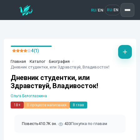
RU
EN
/
RU
EN
/
4 (1)
Главная
Каталог
Биография
Дневник студентки, или Здравствуй, Владивосток!
Дневник студентки, или
Здравствуй, Владивосток!
Ольга Белоглазкина
18+
В процессе написания
8 глав
Повесть
410.7K зн.
433
Покупка по главам