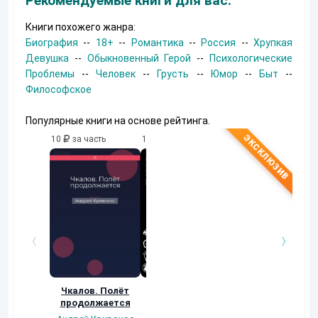
Рекомендуемые книги для вас:
Книги похожего жанра:
Биография
--
18+
--
Романтика
--
Россия
--
Хрупкая
Девушка
--
Обыкновенный Герой
--
Психологические
Проблемы
--
Человек
--
Грусть
--
Юмор
--
Быт
--
Философское
Популярные книги на основе рейтинга.
10
за часть
10
за часть
10
за часть
Чкалов. Полёт
Во всём виноват
Сборник N2. "Я в
продолжается
чёрный кот
новый день вхожу
любя..."