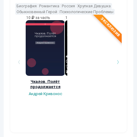
Биография
Романтика
Россия
Хрупкая Девушка
Обыкновенный Герой
Психологические Проблемы
10
за часть
10
за часть
10
за часть
Чкалов. Полёт
Во всём виноват
Сборник N2. "Я
продолжается
чёрный кот
новый день вхо
любя..."
Андрей Кривонос
Марк Муратов
Макарий Пискун