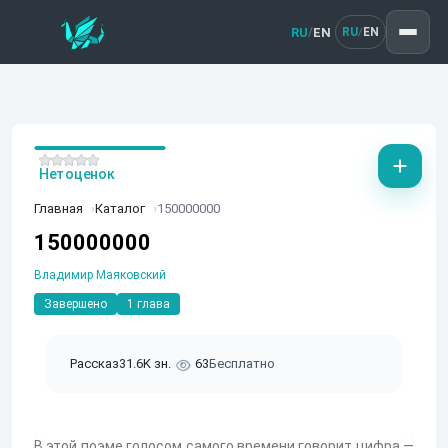
RU
EN
/
RU
EN
/
Нет оценок
Главная
Каталог
150000000
150000000
Владимир Маяковский
Завершено
1 глава
Рассказ
31.6K зн.
63
Бесплатно
В этой поэме голосом самого времени говорит цифра —