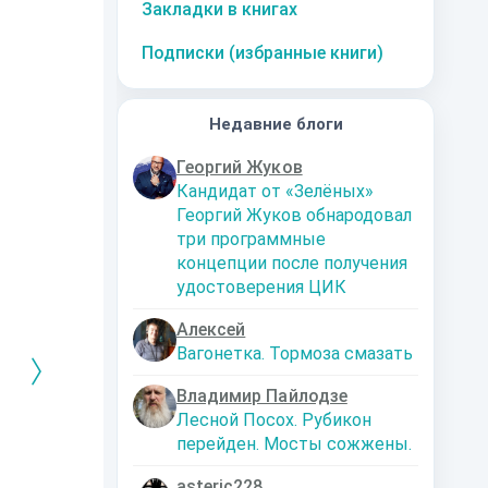
Закладки в книгах
Подписки (избранные книги)
Недавние блоги
Георгий Жуков
Кандидат от «Зелёных»
Георгий Жуков обнародовал
три программные
концепции после получения
удостоверения ЦИК
Алексей
Вагонетка. Тормоза смазать
Владимир Пайлодзе
Лесной Посох. Рубикон
перейден. Мосты сожжены.
РЕБРЯНЫЙ
Дальняя
Кто я? Или как
1. Ксенолог
ЕЙ ЛЮБВИ
экспедиция
найти себя в
пересадочн
современном мире
станции
-121359
Левадский Артем
asteric228