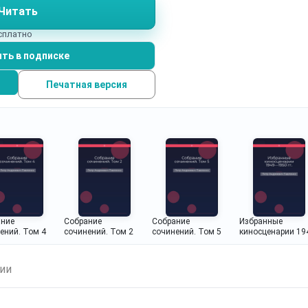
Читать
есплатно
ть в подписке
Печатная версия
ание
Собрание
Собрание
Избранные
ений. Том 4
сочинений. Том 2
сочинений. Том 5
киносценарии 19
—1950 гг.
ии