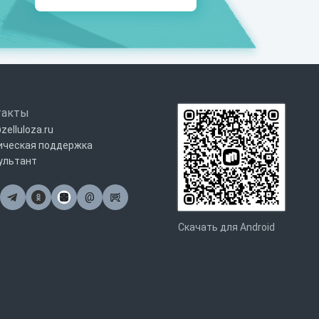
такты
zelluloza.ru
ическая поддержка
ультант
@
Почта
Скачать для Android