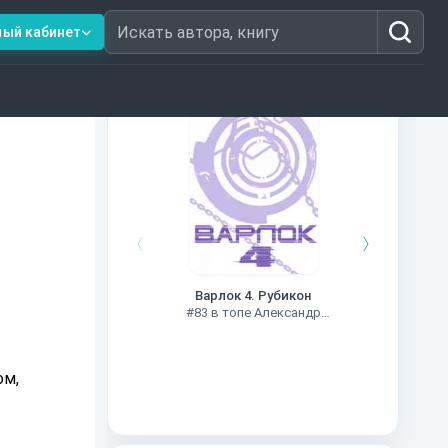
ный кабинет
Искать автора, книгу
Книги из топ-100
Чужие
Варлок 4. Рубикон
#78 в
#83 в топе Александр
Шапочкин
ом,
 —