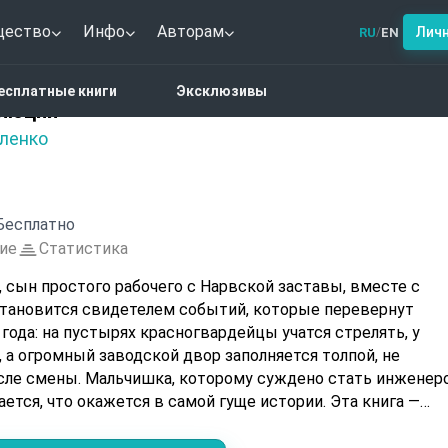
щество
Инфо
Авторам
Лич
RU
EN
/
е бойцы революции
есплатные книги
Эксклюзивы
люции
ленко
Бесплатно
ие
Статистика
 сын простого рабочего с Нарвской заставы, вместе с
становится свидетелем событий, которые перевернут
года: на пустырях красногвардейцы учатся стрелять, у
 а огромный заводской двор заполняется толпой, не
ле смены. Мальчишка, которому суждено стать инженер
ется, что окажется в самой гуще истории. Эта книга —
волюцию глазами ребёнка, для которого всё происходящее
 приключение в жизни.