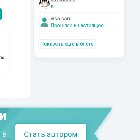
Александрович
nastyaaaacha
Аксюта Янсе
в
visa card
Прошлое и настоящее
Показать ещё в блоге
по
ми
 в
Стать автором