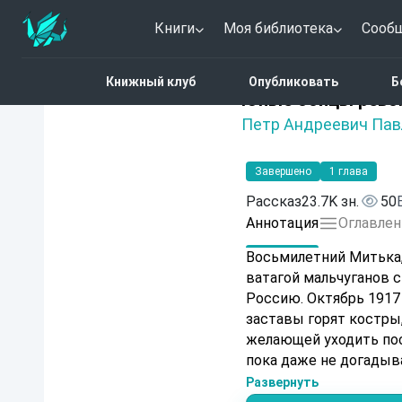
Книги
Моя библиотека
Сооб
Главная
Каталог
Юны
Книжный клуб
Опубликовать
Б
Нет оценок
Юные бойцы рево
Петр Андреевич Пав
Завершено
1 глава
Рассказ
23.7K зн.
50
Аннотация
Оглавлен
Восьмилетний Митька,
ватагой мальчуганов 
Россию. Октябрь 1917 
заставы горят костры,
желающей уходить пос
пока даже не догадыва
взгляд на великую ре
Развернуть
самое захватывающее