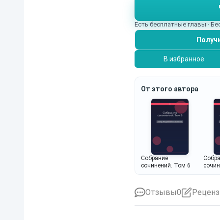
Есть бесплатные главы · Б
Получи
В избранное
От этого автора
Собрание
Собр
сочинений. Том 6
сочин
Отзывы
0
Реценз