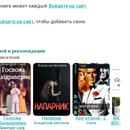
 книге может каждый.
Войдите на сайт.
ойдите на сайт
, чтобы добавить свою
лей и рекомендации
писателей.
Госпожа
Напарник
Круг второй - 2.
ЖК: СЕ
Даздраперма
ВЕК НАШ
Владислав Бессонов
Coma
Деметрий Скиф
Гость