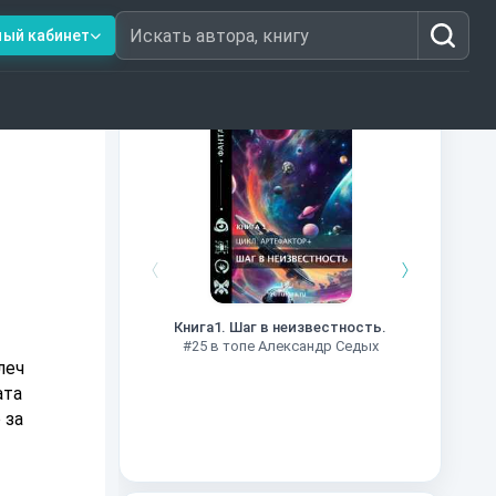
ный кабинет
Искать автора, книгу
Книги из топ-100
Далёкие
Импе
Книга1. Шаг в неизвестность.
#27 в 
#25 в топе Александр Седых
леч
ата
 за