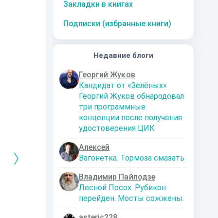
Закладки в книгах
Подписки (избранные книги)
Недавние блоги
Георгий Жуков
Кандидат от «Зелёных»
Георгий Жуков обнародовал
три программные
концепции после получения
удостоверения ЦИК
Алексей
Вагонетка. Тормоза смазать
Владимир Пайлодзе
Лесной Посох. Рубикон
РЕБРЯНЫЙ
Дальняя
Кто я? Или как
1. Ксенолог
перейден. Мосты сожжены.
ЕЙ ЛЮБВИ
экспедиция
найти себя в
пересадочн
современном мире
станции
-121359
Левадский Артем
Александрович
nastyaaaacha
Аксюта Янсе
asteric228