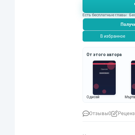
Есть бесплатные главы · Б
Получи
В избранное
От этого автора
Одисей
Мъртв
Отзывы
0
Реценз