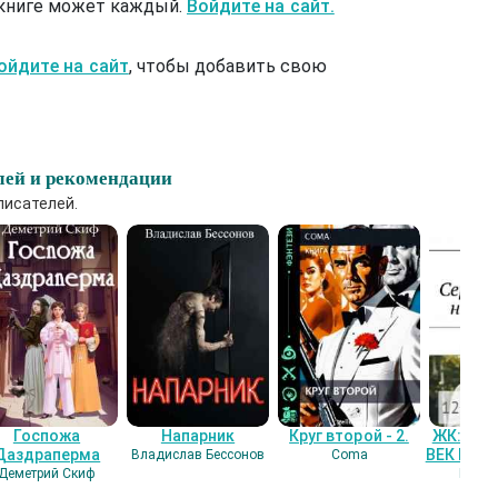
 книге может каждый.
Войдите на сайт.
ойдите на сайт
, чтобы добавить свою
лей и рекомендации
писателей.
Госпожа
Напарник
Круг второй - 2.
ЖК: СЕ
Даздраперма
ВЕК НАШ
Владислав Бессонов
Coma
Деметрий Скиф
Гость