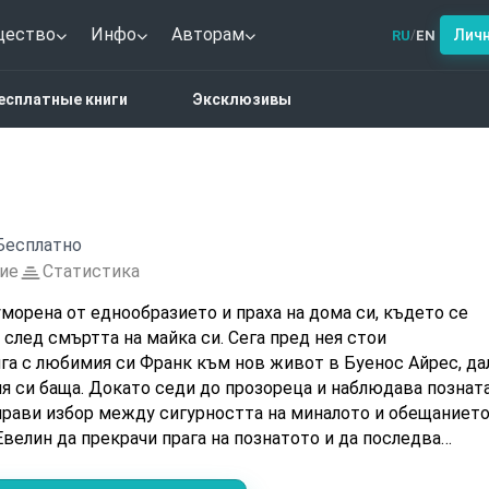
щество
Инфо
Авторам
Лич
RU
EN
/
ин
есплатные книги
Эксклюзивы
Бесплатно
ие
Статистика
уморена от еднообразието и праха на дома си, където се
след смъртта на майка си. Сега пред нея стои
га с любимия си Франк към нов живот в Буенос Айрес, да
я си баща. Докато седи до прозореца и наблюдава познат
аправи избор между сигурността на миналото и обещанието
Евелин да прекрачи прага на познатото и да последва