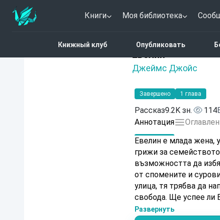
Книги
Моя библиотека
Сооб
Главная
Каталог
Евел
Книжный клуб
Опубликовать
Б
Нет оценок
Евелин
Джеймс Джойс
Завершено
1 глава
Рассказ
9.2K зн.
114
Аннотация
Оглавлен
Евелин е млада жена, 
грижи за семейството 
възможността да избя
от спомените и сурови
улица, тя трябва да н
свобода. Ще успее ли 
мечтата си?
Развернуть