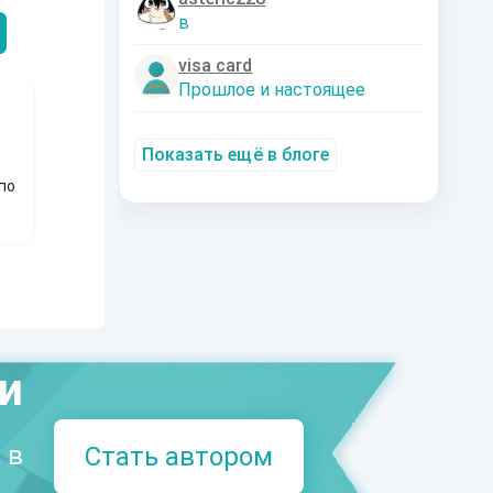
в
visa card
Прошлое и настоящее
Показать ещё в блоге
по
ми
 в
Стать автором