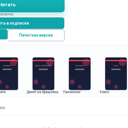
Читать
есплатно
ть в подписке
Печатная версия
ите
Денят на бръшляна
Пансионът
Улисс
ии