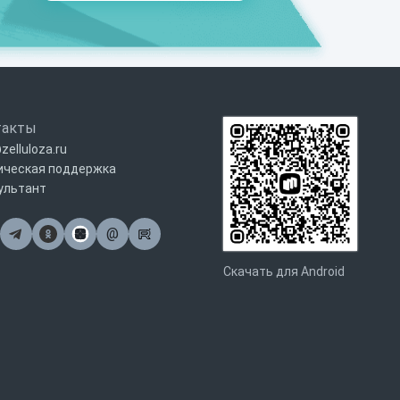
такты
zelluloza.ru
ическая поддержка
ультант
@
Почта
Скачать для Android