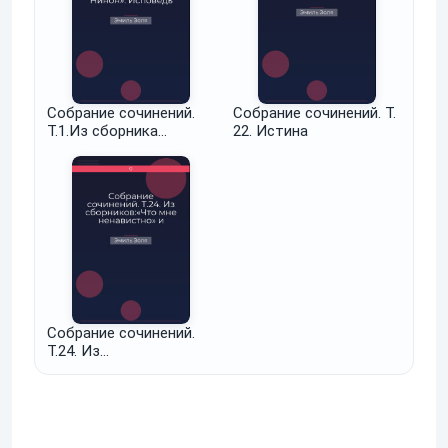
Собрание сочинений.
Собрание сочинений. Т.
Т.1.Из сборника
22. Истина
«Сказки Нинон».
Исповедь Клода. Завет
умершей. Тереза Ракен
Собрание сочинений.
Т.24. Из
сборников:«Что мне
ненавистно» и
«Экспериментальный
роман»