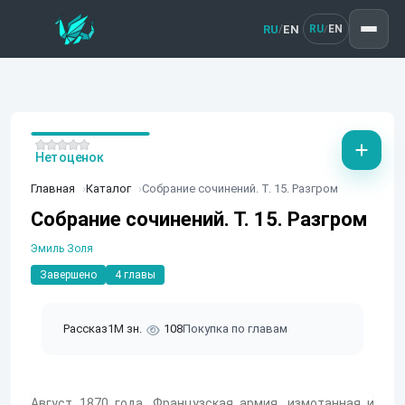
RU
EN
/
RU
EN
/
Нет оценок
Главная
Каталог
Собрание сочинений. Т. 15. Разгром
Собрание сочинений. Т. 15. Разгром
Эмиль Золя
Завершено
4 главы
Рассказ
1M зн.
108
Покупка по главам
Август 1870 года. Французская армия, измотанная и