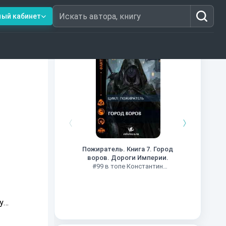
ный кабинет
Искать автора, книгу
Книги из топ-100
Кни
#34 в 
Пожиратель. Книга 7. Город
воров. Дороги Империи.
#99 в топе Константин
Муравьев
у
да?