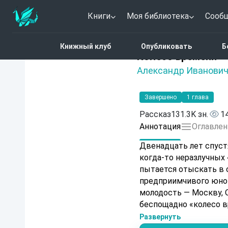
Книги
Моя библиотека
Сооб
Главная
Каталог
Коле
Книжный клуб
Опубликовать
Б
Нет оценок
Колесо времени
Александр Иванович
Завершено
1 глава
Рассказ
131.3K зн.
1
Аннотация
Оглавлен
Двенадцать лет спустя
когда-то неразлучных 
пытается отыскать в 
предприимчивого юно
молодость — Москву, О
беспощадно «колесо в
искреннюю теплоту, чт
Развернуть