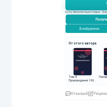
Есть бесплатные главы · Б
Получи
В избранное
От этого автора
Том 4.
Папа
Произведения 1905-
1907
Отзывы
0
Реценз