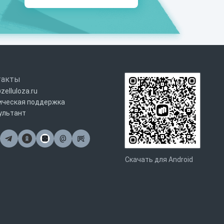
такты
zelluloza.ru
ическая поддержка
ультант
@
Почта
Скачать для Android