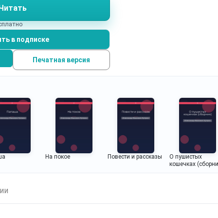
Читать
есплатно
ть в подписке
Печатная версия
ша
На покое
Повести и рассказы
О пушистых
кошечках (сборни
ии