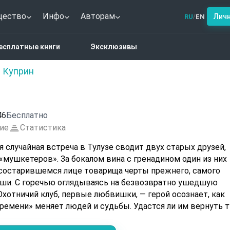
щество
Инфо
Авторам
Лич
RU
EN
/
со времени
есплатные книги
Эксклюзивы
 Куприн
46
Бесплатно
ие
Статистика
 случайная встреча в Тулузе сводит двух старых друзей,
«мушкетеров». За бокалом вина с гренадином один из них
состарившемся лице товарища черты прежнего, самого
ши. С горечью оглядываясь на безвозвратно ушедшую
хотничий клуб, первые любвишки, — герой осознает, как
ремени» меняет людей и судьбы. Удастся ли им вернуть т
о связывала их в прошлом, или время стерло всё без сле