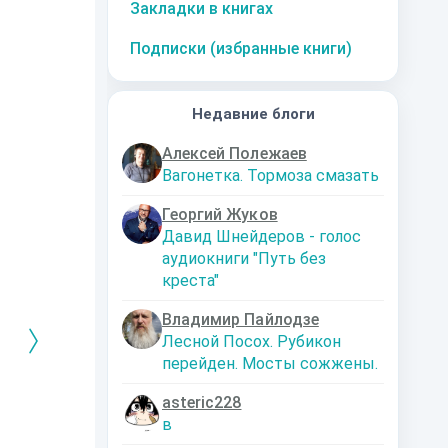
Закладки в книгах
Подписки (избранные книги)
Недавние блоги
Алексей Полежаев
Вагонетка. Тормоза смазать
Георгий Жуков
Давид Шнейдеров - голос
аудиокниги "Путь без
креста"
Владимир Пайлодзе
Лесной Посох. Рубикон
перейден. Мосты сожжены.
asteric228
РЕБРЯНЫЙ
Дальняя
Кто я? Или как
1. Ксенолог
в
ЕЙ ЛЮБВИ
экспедиция
найти себя в
пересадочн
современном мире
станции
-121359
Левадский Артем