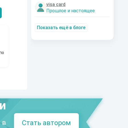
Александрович
nastyaaaacha
Аксюта Янсе
visa card
Прошлое и настоящее
Показать ещё в блоге
по
ми
 в
Стать автором