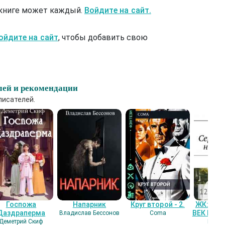
 книге может каждый.
Войдите на сайт.
ойдите на сайт
, чтобы добавить свою
лей и рекомендации
писателей.
Госпожа
Напарник
Круг второй - 2.
ЖК: СЕ
Даздраперма
ВЕК НАШ
Владислав Бессонов
Coma
Деметрий Скиф
Гость