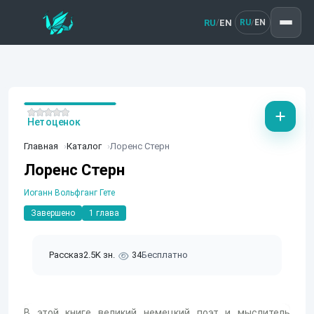
RU
EN
/
RU
EN
/
Нет оценок
Главная
Каталог
Лоренс Стерн
Лоренс Стерн
Иоганн Вольфганг Гете
Завершено
1 глава
Рассказ
2.5K зн.
34
Бесплатно
В этой книге великий немецкий поэт и мыслитель