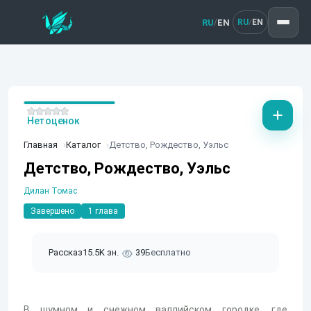
RU
EN
/
RU
EN
/
Нет оценок
Главная
Каталог
Детство, Рождество, Уэльс
Детство, Рождество, Уэльс
Дилан Томас
Завершено
1 глава
Рассказ
15.5K зн.
39
Бесплатно
В шумном и снежном валлийском городке, где