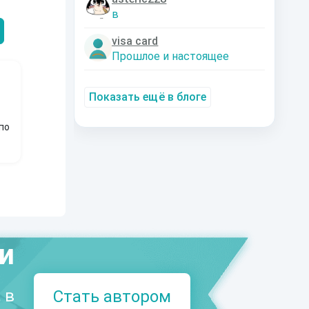
Александрович
nastyaaaacha
Аксюта Янсе
в
visa card
Прошлое и настоящее
Показать ещё в блоге
по
ми
 в
Стать автором