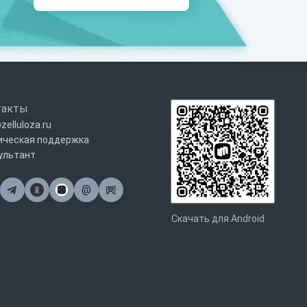
такты
zelluloza.ru
ическая поддержка
ультант
@
Почта
Скачать для Android