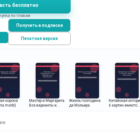
асть бесплатно
итература.
купка по главам
Получить в подписке
Печатная версия
ая корона
Мастер и Маргарита.
Жизнь господина
Китайская истори
ria morbi)
Все варианты и
де Мольера
6 картин вместо
редакции
рассказа
ии