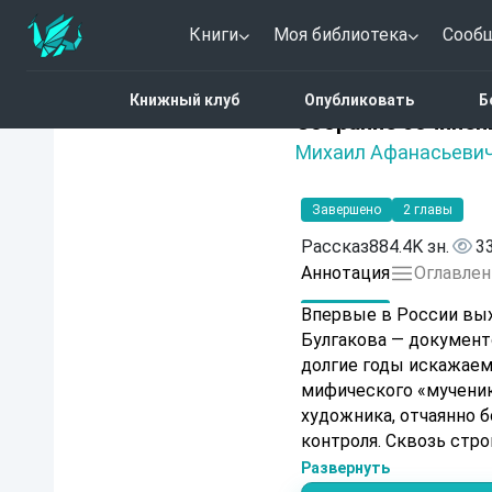
Книги
Моя библиотека
Сооб
Главная
Каталог
Собр
Книжный клуб
Опубликовать
Б
Нет оценок
Собрание сочинени
Михаил Афанасьевич
Завершено
2 главы
Рассказ
884.4K зн.
3
Аннотация
Оглавлен
Впервые в России вых
Булгакова — документ
долгие годы искажаем
мифического «мученика
художника, отчаянно 
контроля. Сквозь стро
посмертная слава ока
Развернуть
литературную политику