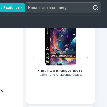
ный кабинет
Искать автора, книгу
Книги из топ-100
и
Далёкие
Импе
Книга1. Шаг в неизвестность.
#27 в 
#25 в топе Александр Седых
го