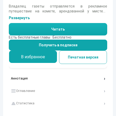
Владелец газеты отправляется в рекламное
путешествие на комете, арендованной у мистера
Барнума. На борту небесного тела обещаны роскошные
Развернуть
каюты, бильярдные, театры и даже шоссе для прогулок
верхом. Герой-рассказчик, прагматичный делец,
Читать
намерен превратить эту авантюру в прибыльное
предприятие для публики. Удастся ли ему осуществить
Есть бесплатные главы · Бесплатно
столь грандиозный замысел или комета принесёт
Получить в подписке
неожиданные сюрпризы?
В избранное
Печатная версия
Аннотация
Оглавление
Статистика