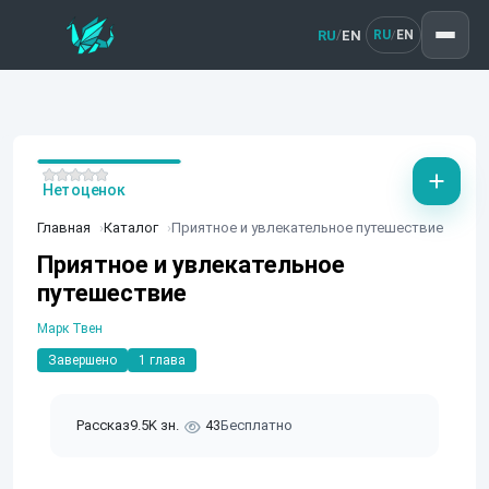
RU
EN
/
RU
EN
/
Нет оценок
Главная
Каталог
Приятное и увлекательное путешествие
Приятное и увлекательное
путешествие
Марк Твен
Завершено
1 глава
Рассказ
9.5K зн.
43
Бесплатно