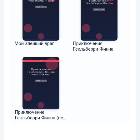
Мой злейший враг
Приключения
Гекльберри Финна
Приключение
Гекльберри Финна (пер.
Ильина)