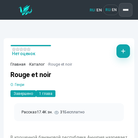
RU
EN
/
RU
EN
/
Нет оценок
Главная
Каталог
Rouge et noir
Rouge et noir
О. Генри
Завершено
1 глава
Рассказ
17.4K зн.
31
Бесплатно
В крошечной банановой республике Анчурия назревает