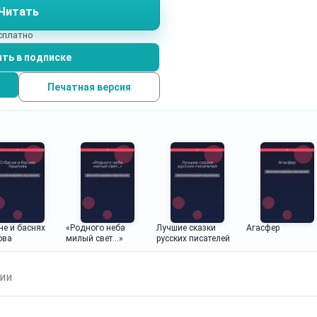
Читать
есплатно
ть в подписке
Печатная версия
не и баснях
«Родного неба
Лучшие сказки
Агасфер
ова
милый свет…»
русских писателей
ии