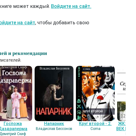
 книге может каждый.
Войдите на сайт.
ойдите на сайт
, чтобы добавить свою
лей и рекомендации
писателей.
Госпожа
Напарник
Круг второй - 2.
ЖК: СЕ
Даздраперма
ВЕК НАШ
Владислав Бессонов
Coma
Деметрий Скиф
Гость