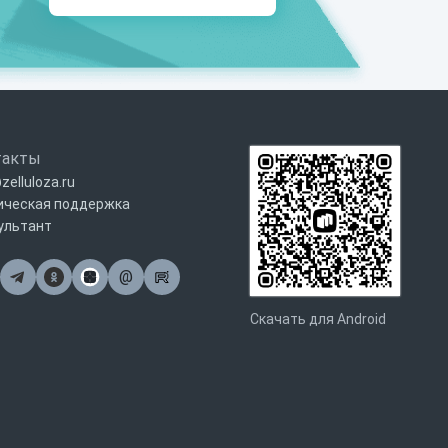
такты
zelluloza.ru
ическая поддержка
ультант
@
Почта
Скачать для Android