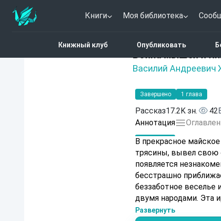
Книги
Моя библиотека
Сооб
Главная
Каталог
Войн
Книжный клуб
Опубликовать
Б
Нет оценок
Война мышей и л
Василий Андреевич 
Завершено
1 глава
Рассказ
17.2K зн.
42
Аннотация
Оглавлен
В прекрасное майское
трясины, вывел свою с
появляется незнаком
бесстрашно приближае
беззаботное веселье 
двумя народами. Эта и
покажет, к чему приво
Развернуть