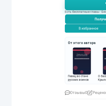
Есть бесплатные главы · Б
Получи
В избранное
От этого автора
Певец во стане
О бас
русских воинов
Крыл
Отзывы
0
Реценз