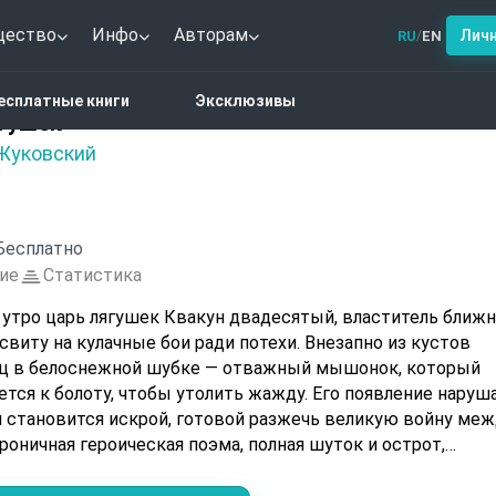
щество
Инфо
Авторам
Лич
RU
EN
/
а мышей и лягушек
есплатные книги
Эксклюзивы
ягушек
Жуковский
Бесплатно
ие
Статистика
 утро царь лягушек Квакун двадесятый, властитель ближ
виту на кулачные бои ради потехи. Внезапно из кустов
ец в белоснежной шубке — отважный мышонок, который
тся к болоту, чтобы утолить жажду. Его появление наруш
и становится искрой, готовой разжечь великую войну ме
роничная героическая поэма, полная шуток и острот,
дит случайная встреча гордого монарха и дерзкого чужака