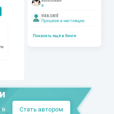
Александрович
nastyaaaacha
Аксюта Янсе
в
visa card
Прошлое и настоящее
Показать ещё в блоге
по
ми
 в
Стать автором