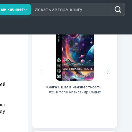
ный кабинет
Искать автора, книгу
Книги из топ-100
Далёкие
Импе
ней
Книга1. Шаг в неизвестность.
#27 в 
#25 в топе Александр Седых
ает
жду
.