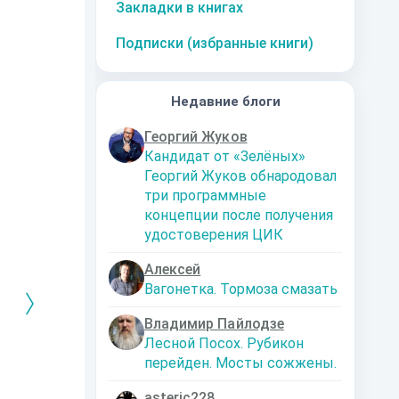
Закладки в книгах
Подписки (избранные книги)
Недавние блоги
Георгий Жуков
Кандидат от «Зелёных»
Георгий Жуков обнародовал
три программные
концепции после получения
удостоверения ЦИК
Алексей
Вагонетка. Тормоза смазать
Владимир Пайлодзе
Лесной Посох. Рубикон
перейден. Мосты сожжены.
РЕБРЯНЫЙ
Дальняя
Кто я? Или как
1. Ксенолог
ЕЙ ЛЮБВИ
экспедиция
найти себя в
пересадочн
современном мире
станции
-121359
Левадский Артем
asteric228