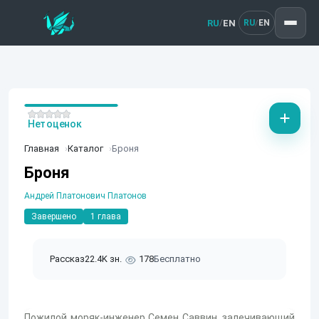
RU
EN
/
RU
EN
/
Нет оценок
Главная
Каталог
Броня
Броня
Андрей Платонович Платонов
Завершено
1 глава
Рассказ
22.4K зн.
178
Бесплатно
Пожилой моряк-инженер Семен Саввин, залечивающий