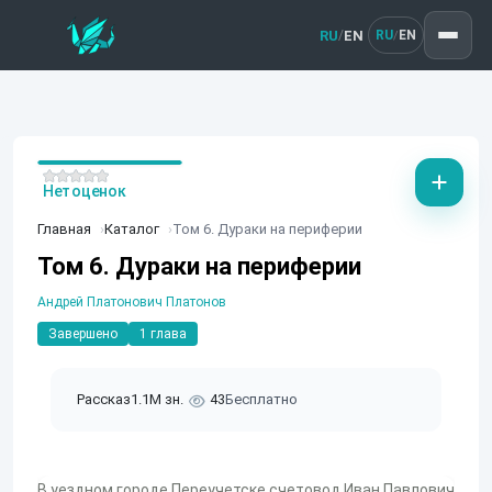
RU
EN
/
RU
EN
/
Нет оценок
Главная
Каталог
Том 6. Дураки на периферии
Том 6. Дураки на периферии
Андрей Платонович Платонов
Завершено
1 глава
Рассказ
1.1M зн.
43
Бесплатно
В уездном городе Переучетске счетовод Иван Павлович