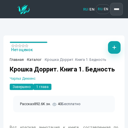
RU
EN
/
RU
EN
/
Нет оценок
Главная
Каталог
Крошка Доррит. Книга 1. Бедность
Крошка Доррит. Книга 1. Бедность
Чарльз Диккенс
Завершено
1 глава
Рассказ
892.6K зн.
40
Бесплатно
Вот краткая аннотация к книге, составленная по