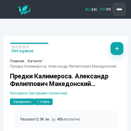
RU
EN
/
RU
EN
/
Нет оценок
Главная
Каталог
Предки Калимероса. Александр Филиппович Македонский…
Предки Калимероса. Александр
Филиппович Македонский…
Виссарион Григорьевич Белинский
Завершено
1 глава
Рассказ
12.5K зн.
40
Бесплатно