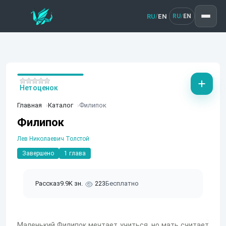
RU
EN
/
RU
EN
/
Нет оценок
Главная
Каталог
Филипок
Филипок
Лев Николаевич Толстой
Завершено
1 глава
Рассказ
9.9K зн.
223
Бесплатно
Маленький Филипок мечтает учиться, но мать считает