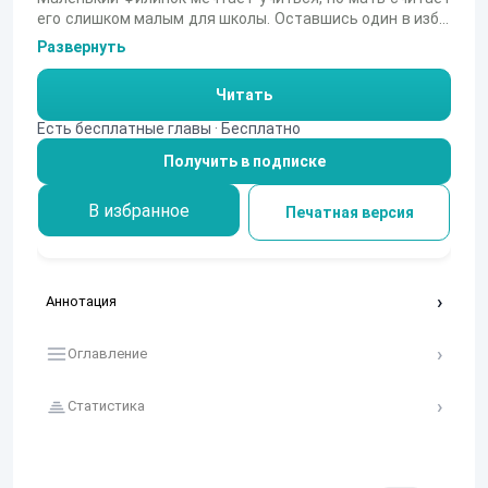
его слишком малым для школы. Оставшись один в избе,
мальчик решается на отчаянный шаг — тайком убегает
Развернуть
из дома, надев отцовскую шапку. На пути его ждут злые
собаки, собственный страх и суровая встреча с
Читать
учителем, но желание попасть в класс оказывается
сильнее. Сможет ли упрямый мальчуган преодолеть
Есть бесплатные главы · Бесплатно
все преграды и остаться среди учеников?
Получить в подписке
В избранное
Печатная версия
Аннотация
Оглавление
Статистика