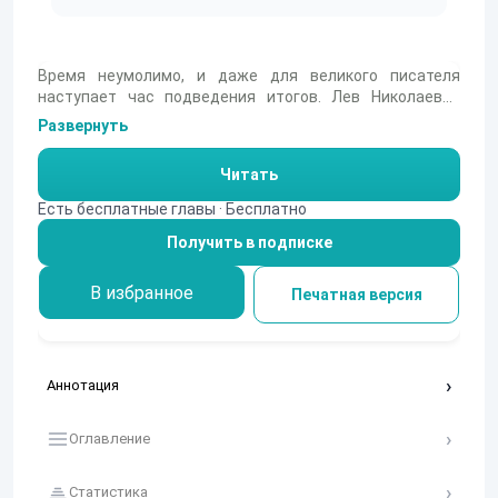
Время неумолимо, и даже для великого писателя
наступает час подведения итогов. Лев Николаевич
Толстой, оглядываясь на свой жизненный и творческий
Развернуть
путь, сталкивается с неумолимым ощущением
приближающегося конца. В этом сборнике
Читать
публицистических и философских произведений 1908
года автор с предельной искренностью исследует
Есть бесплатные главы · Бесплатно
вопросы веры, нравственности и неизбежности смерти.
Получить в подписке
Читателю предстоит увидеть не классика с портрета, а
живого человека, мучительно ищущего истину на
пороге вечности.
В избранное
Печатная версия
Аннотация
Оглавление
Статистика