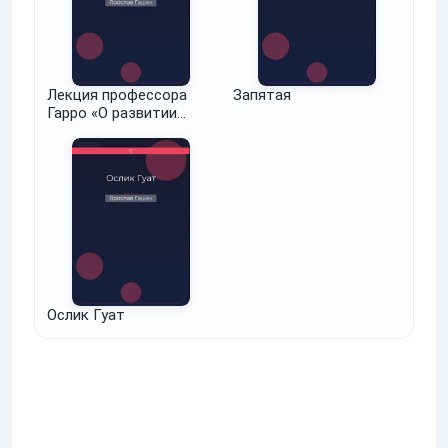
Лекция профессора
Запятая
Гарро «О развитии
человеческого разума»,
которую он читает в
2207 году»
Ослик Гуат