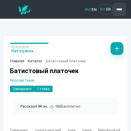
RU
EN
/
RU
EN
/
Нет оценок
Главная
Каталог
Батистовый платочек
Батистовый платочек
Ярослав Гашек
Завершено
1 глава
Рассказ
4.9K зн.
163
Бесплатно
Гувернер, покидающий дом пани Марековой,