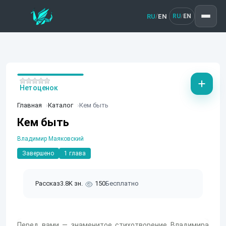
RU
EN
/
RU
EN
/
Нет оценок
Главная
Каталог
Кем быть
Кем быть
Владимир Маяковский
Завершено
1 глава
Рассказ
3.8K зн.
150
Бесплатно
Перед вами — знаменитое стихотворение Владимира