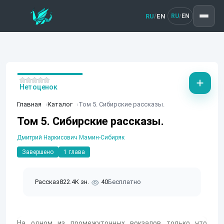
RU
EN
/
RU
EN
/
Нет оценок
Главная
Каталог
Том 5. Сибирские рассказы.
Том 5. Сибирские рассказы.
Дмитрий Наркисович Мамин-Сибиряк
Завершено
1 глава
Рассказ
822.4K зн.
40
Бесплатно
На одном из промежуточных вокзалов только что