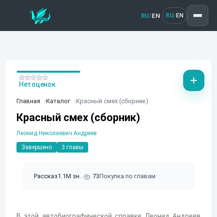
RU
EN
/
RU
EN
/
Нет оценок
Главная
Каталог
Красный смех (сборник)
Красный смех (сборник)
Леонид Николаевич Андреев
Завершено
3 главы
Рассказ
1.1M зн.
73
Покупка по главам
В этой автобиографической справке Леонид Андреев