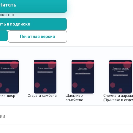
Читать
есплатно
ть в подписке
Печатная версия
ния двор
Старата камбана
Щастливо
Снежната царица
семейство
(Приказка в седе
разказа)
ии