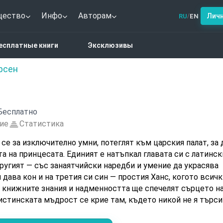
щество
Инфо
Авторам
Лич
RU
EN
/
авият Ханс
есплатные книги
Эксклюзивы
рсен
Бесплатно
ие
Статистика
се за изключително умни, потеглят към царския палат, за 
та на принцесата. Единият е натъпкал главата си с латинск
другият — със занаятчийски наредби и умение да украсява
 дава кон и на третия си син — простия Ханс, когото всич
и книжните знания и надменността ще спечелят сърцето н
истинската мъдрост се крие там, където никой не я търси