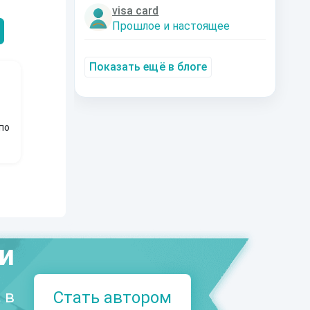
Александрович
nastyaaaacha
Аксюта Янсе
visa card
Прошлое и настоящее
Показать ещё в блоге
по
ми
 в
Стать автором