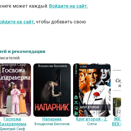
 книге может каждый.
Войдите на сайт.
ойдите на сайт
, чтобы добавить свою
лей и рекомендации
писателей.
Госпожа
Напарник
Круг второй - 2.
ЖК: СЕ
Даздраперма
ВЕК НАШ
Владислав Бессонов
Coma
Деметрий Скиф
Гость