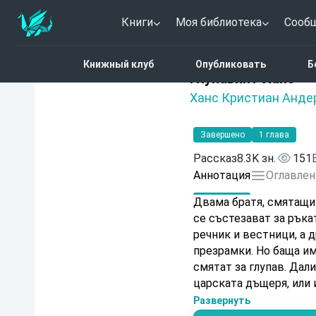
Книги
Моя библиотека
Сооб
Главная
Каталог
Глуп
Книжный клуб
Опубликовать
Б
Нет оценок
Глупавият Ханс
Ханс Кристиан Анде
Завершено
1 глава
Рассказ
8.3K зн.
151
Аннотация
Оглавлен
Двама братя, смятащи 
се състезават за ръка
речник и вестници, а 
презрамки. Но баща им
смятат за глупав. Дал
царската дъщеря, или 
Развернуть