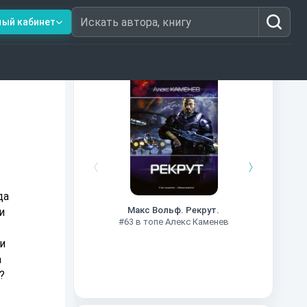
ный кабинет
Искать автора, книгу
Книги из топ-100
#7
да
Макс Вольф. Рекрут.
и
#63 в топе Алекс Каменев
ки
а
?