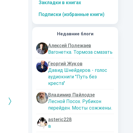
Закладки в книгах
Подписки (избранные книги)
Недавние блоги
Алексей Полежаев
Вагонетка. Тормоза смазать
Георгий Жуков
Давид Шнейдеров - голос
аудиокниги "Путь без
креста"
Владимир Пайлодзе
Лесной Посох. Рубикон
перейден. Мосты сожжены.
asteric228
РЕБРЯНЫЙ
Дальняя
Кто я? Или как
1. Ксенолог
в
ЕЙ ЛЮБВИ
экспедиция
найти себя в
пересадочн
современном мире
станции
-121359
Левадский Артем