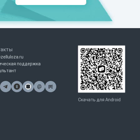
такты
zelluloza.ru
ическая поддержка
ультант
@
Почта
Скачать для Android