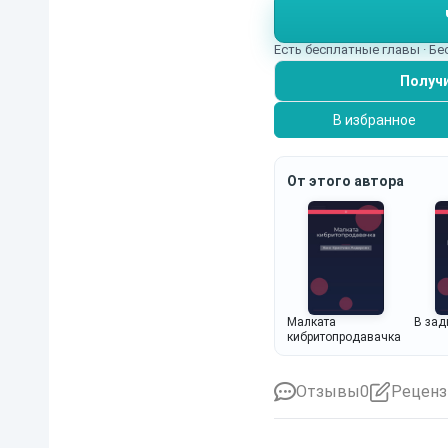
Есть бесплатные главы · Б
Получи
В избранное
От этого автора
Малката
В зад
кибритопродавачка
Отзывы
0
Реценз