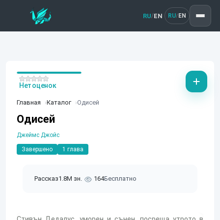
RU
EN
/
RU
EN
/
Нет оценок
Главная
Каталог
Одисей
Одисей
Джеймс Джойс
Завершено
1 глава
Рассказ
1.8M зн.
164
Бесплатно
Стивън Дедалус, уморен и сънен, посреща утрото в