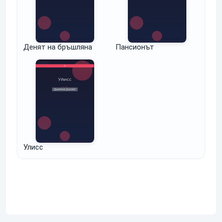
Денят на бръшляна
Пансионът
Улисс