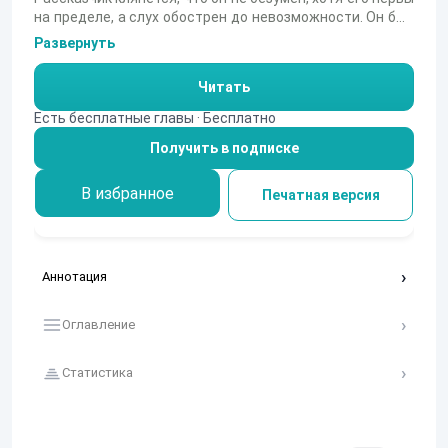
на пределе, а слух обострен до невозможности. Он был
одержим бледным, подернутым пеленой глазом
Развернуть
старика, которого искренне любил, — и эта
одержимость привела его к ужасному решению. С
Читать
пугающей методичностью и показной добротой он
готовит убийство, убеждая читателя в своей
Есть бесплатные главы · Бесплатно
здравомыслии. Но что скрывается за этой ледяной
Получить в подписке
логикой — болезнь или истинное безумие, которое
выдаст себя с первым же стуком?
В избранное
Печатная версия
Аннотация
Оглавление
Статистика