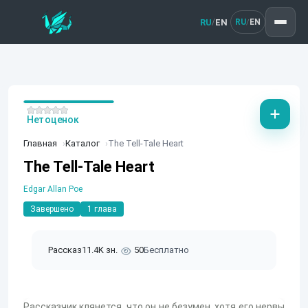
RU
EN
/
RU
EN
/
Нет оценок
Главная
Каталог
The Tell-Tale Heart
The Tell-Tale Heart
Edgar Allan Poe
Завершено
1 глава
Рассказ
11.4K зн.
50
Бесплатно
Рассказчик клянется, что он не безумен, хотя его нервы