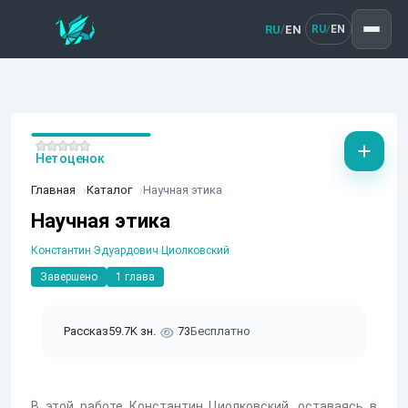
RU
EN
/
RU
EN
/
Нет оценок
Главная
Каталог
Научная этика
Научная этика
Константин Эдуардович Циолковский
Завершено
1 глава
Рассказ
59.7K зн.
73
Бесплатно
В этой работе Константин Циолковский, оставаясь в