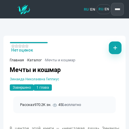
RU
EN
/
RU
EN
/
Нет оценок
Главная
Каталог
Мечты и кошмар
Мечты и кошмар
Зинаида Николаевна Гиппиус
Завершено
1 глава
Рассказ
970.2K зн.
45
Бесплатно
В центре этой книги — «неистовая душа» Зинаиды