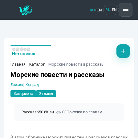
RU
EN
/
RU
EN
/
Нет оценок
Главная
Каталог
Морские повести и рассказы
Морские повести и рассказы
Джозеф Конрад
Завершено
2 главы
Рассказ
650.6K зн.
83
Покупка по главам
В этом сборнике морских повестей и рассказов классик