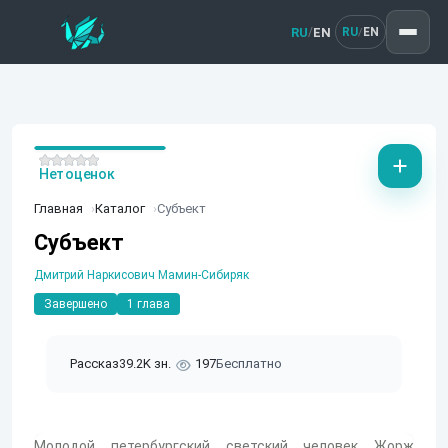
RU
EN
/
RU
EN
/
Нет оценок
Главная
Каталог
Субъект
Субъект
Дмитрий Наркисович Мамин-Сибиряк
Завершено
1 глава
Рассказ
39.2K зн.
197
Бесплатно
Молодой петербургский светский человек Жорж