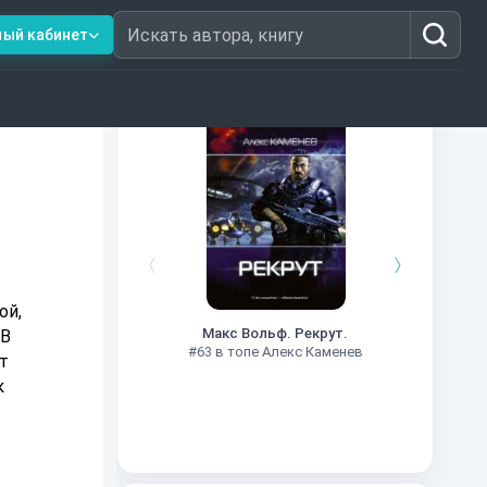
ный кабинет
Искать автора, книгу
Книги из топ-100
#7
ой,
Макс Вольф. Рекрут.
 В
#63 в топе Алекс Каменев
т
к