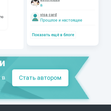
в
visa card
по
Прошлое и настоящее
Показать ещё в блоге
ми
 в
Стать автором