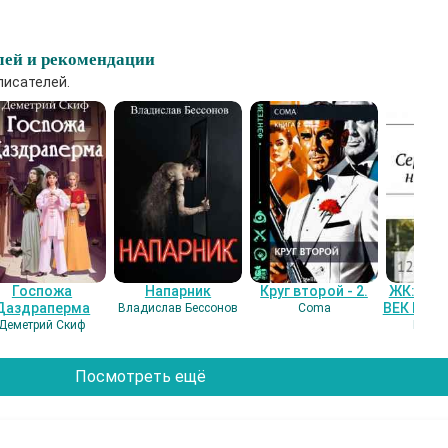
лей и рекомендации
писателей.
Госпожа
Напарник
Круг второй - 2.
ЖК: СЕ
Даздраперма
ВЕК НАШ
Владислав Бессонов
Coma
Деметрий Скиф
Гость
Посмотреть ещё