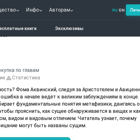
щество
Инфо
Авторам
Лич
RU
EN
/
щем и сущности
есплатные книги
Эксклюзивы
ти
купка по главам
ие
Статистика
ность? Фома Аквинский, следуя за Аристотелем и Авиценн
 ошибка в начале ведёт к великим заблуждениям в конце.
збирает фундаментальные понятия метафизики, двигаясь о
чтобы прояснить, как сущее обнаруживается в вещах и ка
ом, видом и видовым отличием. Читатель узнает, почему
рицание могут быть названы сущим.