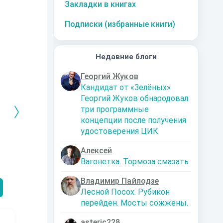
Закладки в книгах
Подписки (избранные книги)
Недавние блоги
Георгий Жуков
Кандидат от «Зелёных»
Георгий Жуков обнародовал
три программные
концепции после получения
удостоверения ЦИК
РЕБРЯНЫЙ
Дальняя
Кто я? Или как
1. Ксенолог
Алексей
ЕЙ ЛЮБВИ
экспедиция
найти себя в
пересадочн
Вагонетка. Тормоза смазать
современном мире
станции
-121359
Левадский Артем
Александрович
nastyaaaacha
Аксюта Янсе
Владимир Пайлодзе
Лесной Посох. Рубикон
перейден. Мосты сожжены.
asteric228