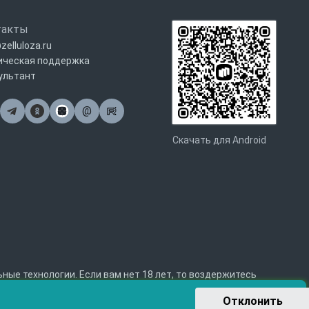
такты
zelluloza.ru
ическая поддержка
ультант
@
Почта
Скачать для Android
е технологии. Если вам нет 18 лет, то воздержитесь
Отклонить 