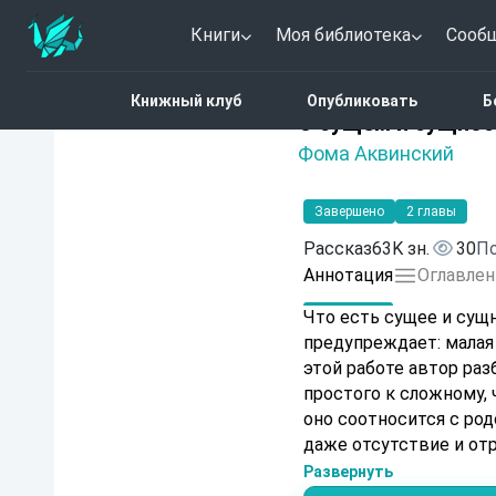
Книги
Моя библиотека
Сооб
Главная
Каталог
О су
Книжный клуб
Опубликовать
Б
Нет оценок
О сущем и сущнос
Фома Аквинский
Завершено
2 главы
Рассказ
63K зн.
30
По
Аннотация
Оглавлен
Что есть сущее и сущ
предупреждает: малая
этой работе автор ра
простого к сложному, 
оно соотносится с род
даже отсутствие и от
Развернуть