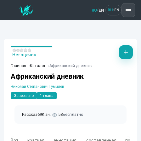
RU
EN
/
RU
EN
/
Нет оценок
Главная
Каталог
Африканский дневник
Африканский дневник
Николай Степанович Гумилев
Завершено
1 глава
Рассказ
69K зн.
58
Бесплатно
Вот краткая аннотация, составленная по