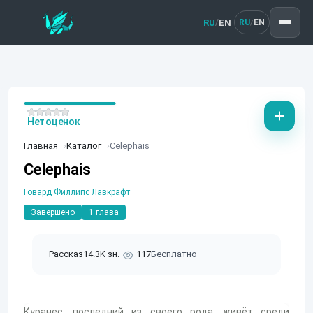
RU
EN
/
RU
EN
/
Нет оценок
Главная
Каталог
Celephais
Celephais
Говард Филлипс Лавкрафт
Завершено
1 глава
Рассказ
14.3K зн.
117
Бесплатно
Куранес, последний из своего рода, живёт среди