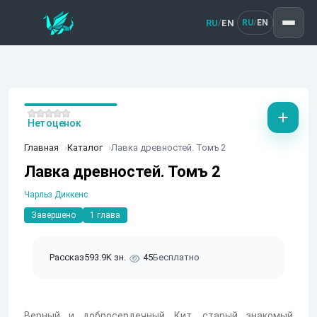
RU
EN
/
RU
EN
/
Нет оценок
Главная
Каталог
Лавка древностей. Томъ 2
Лавка древностей. Томъ 2
Чарльз Диккенс
Завершено
1 глава
Рассказ
593.9K зн.
45
Бесплатно
Верный и добросердечный Кит, старый знакомый