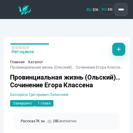
RU
EN
/
RU
EN
/
Нет оценок
Главная
Каталог
Провинциальная жизнь (Ольский)… Сочинение Егора Классена
Провинциальная жизнь (Ольский)…
Сочинение Егора Классена
Виссарион Григорьевич Белинский
Завершено
1 глава
Рассказ
7K зн.
28
Бесплатно