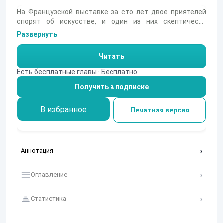
На Французской выставке за сто лет двое приятелей
спорят об искусстве, и один из них скептически
настроен к любым «заграничным вывертам». Он не
Развернуть
понимает, зачем художники дают картинам странные
названия, и подозревает всех живописцев в
Читать
декадентстве. Его спутник пытается вразумить
оппонента, но вместо обсуждения живописи они лишь
Есть бесплатные главы · Бесплатно
удивляются несоответствию между тем, что видят, и
Получить в подписке
тем, что написано в каталоге. В этой короткой сцене
Аверченко с тонкой иронией высмеивает
обывательское невежество и нежелание вникать в
В избранное
Печатная версия
суть искусства.
Аннотация
Оглавление
Статистика