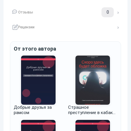
0
Отзывы
Рецензии
От этого автора
Добрые друзья за
Страшное
рамсом
преступление в кабаке
дяди Стамати