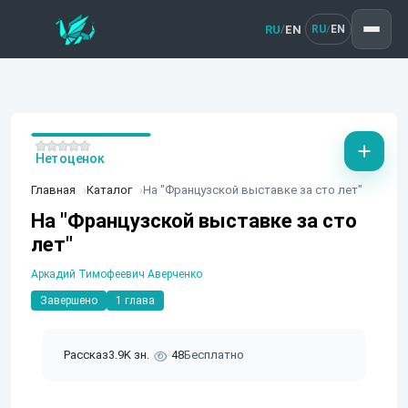
RU
EN
/
RU
EN
/
Нет оценок
Главная
Каталог
На "Французской выставке за сто лет"
На "Французской выставке за сто
лет"
Аркадий Тимофеевич Аверченко
Завершено
1 глава
Рассказ
3.9K зн.
48
Бесплатно