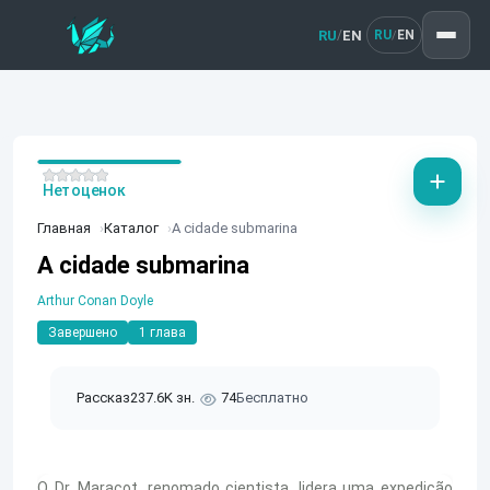
RU
EN
/
RU
EN
/
Нет оценок
Главная
Каталог
A cidade submarina
A cidade submarina
Arthur Conan Doyle
Завершено
1 глава
Рассказ
237.6K зн.
74
Бесплатно
O Dr. Maracot, renomado cientista, lidera uma expedição